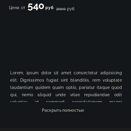
540
Цена от
руб
2000
руб
Lorem, ipsum dolor sit amet consectetur adipisicing
elit. Dignissimos fugiat sint blanditiis, rem voluptate
laudantium quidem quam optio, pariatur itaque quod
qui, nemo aliquid unde vitae repudiandae odit
voluptas id commodi exercitationem magni
numquam? Mollitia asperiores illum ratione vero quo
Раскрыть полностью
possimus illo necessitatibus rem doloribus ad
excepturi, assumenda perferendis voluptatum atque