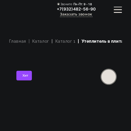
Звоните
Пн-Пт:
9 - 18
+7(932)482-56-90
Заказать звонок
Главная
Каталог
Каталог 1
Утеплитель в плитах
РАСЧЕТ СТОИМОСТИ
НАШИ УСЛУГИ
НАША КОМАНДА
Хит
ВОПРОС / ОТВЕТ
КОНТАКТЫ