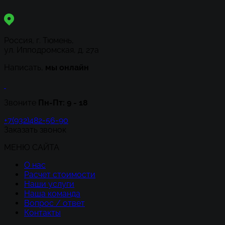
Россия, г. Тюмень,
ул. Ипподромская, д. 27а
Написать,
мы онлайн
Звоните
Пн-Пт:
9 - 18
+7(932)482-56-90
Заказать звонок
МЕНЮ САЙТА
О нас
Расчет стоимости
Наши услуги
Наша команда
Вопрос / ответ
Контакты