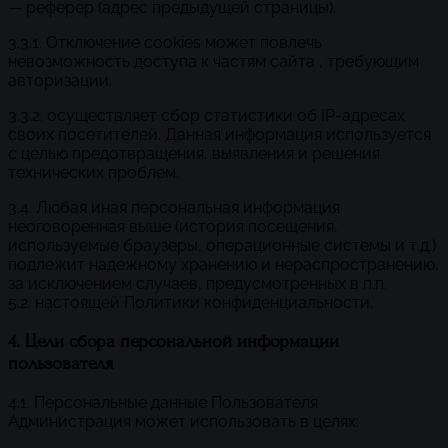
— реферер (адрес предыдущей страницы).
3.3.1. Отключение cookies может повлечь
невозможность доступа к частям сайта , требующим
авторизации.
3.3.2. осуществляет сбор статистики об IP-адресах
своих посетителей. Данная информация используется
с целью предотвращения, выявления и решения
технических проблем.
3.4. Любая иная персональная информация
неоговоренная выше (история посещения,
используемые браузеры, операционные системы и т.д.)
подлежит надежному хранению и нераспространению,
за исключением случаев, предусмотренных в п.п.
5.2. настоящей Политики конфиденциальности.
4. Цели сбора персональной информации
пользователя
4.1. Персональные данные Пользователя
Администрация может использовать в целях: