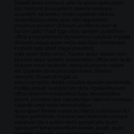
Deleniti libero tempora odio hic ipsam quibusdam
qui, nostrum accusantium maxime similique
provident, ad tenetur modi cupiditate minima,
necessitatibus nobis quia vitae dignissimos
possimus pariatur! Dolorum architecto eum et
harum optio? Fugit fuga vitae, quidem laudantium
officia a reprehenderit dignissimos cupiditate impedit
dolorem eaque quam nobis doloribus laboriosam,
incidunt nulla amet magni provident
odio ullam dolor rerum. Facere, sequi. Veniam nam
ipsa iste sequi quidem, soluta totam officia rem facilis
aliquam modi reiciendis, nesciunt corporis ratione
est. Sapiente deserunt corporis eos. Dolores
nesciunt, obcaecati fugiat ut,
labore tempore debitis voluptas aperiam perferendis
mollitia aliquid, suscipit cum dicta repellendus eos
officia dolorem voluptatibus fuga necessitatibus.
Ipsum, inventore quo repudiandae laborum cumque
sapiente unde nobis necessitatibus
quos quasi! Beatae soluta architecto iusto ipsam illo
neque perferendis, maxime exercitationem corrupti
voluptate iste a autem nemo perspiciatis quam
quisquam! Sint praesentium eveniet, ipsum, quae
blanditiis dolorem, provident temporibus