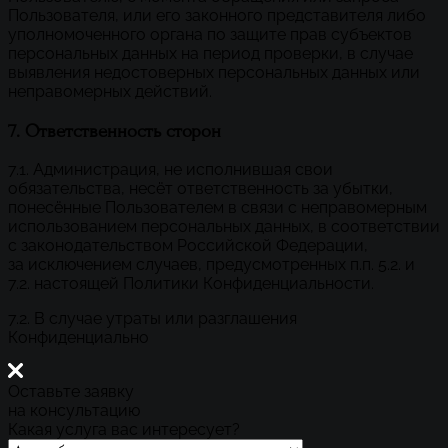
Пользователя, или его законного представителя либо
уполномоченного органа по защите прав субъектов
персональных данных на период проверки, в случае
выявления недостоверных персональных данных или
неправомерных действий.
7. Ответственность сторон
7.1. Администрация, не исполнившая свои
обязательства, несёт ответственность за убытки,
понесённые Пользователем в связи с неправомерным
использованием персональных данных, в соответствии
с законодательством Российской Федерации,
за исключением случаев, предусмотренных п.п. 5.2. и
7.2. настоящей Политики Конфиденциальности.
7.2. В случае утраты или разглашения
Конфиденциально
Оставьте заявку
на консультацию
Какая услуга вас интересует?