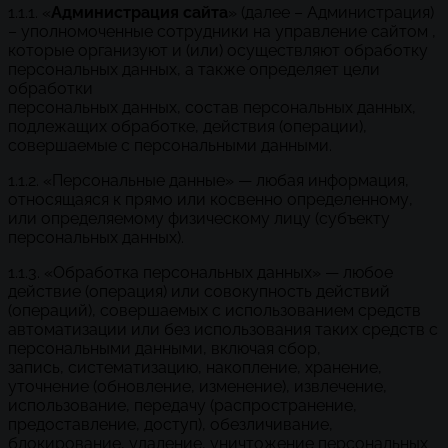
1.1.1. «
Администрация сайта
» (далее – Администрация)
– уполномоченные сотрудники на управление сайтом ,
которые организуют и (или) осуществляют обработку
персональных данных, а также определяет цели
обработки
персональных данных, состав персональных данных,
подлежащих обработке, действия (операции),
совершаемые с персональными данными.
1.1.2. «Персональные данные» — любая информация,
относящаяся к прямо или косвенно определенному,
или определяемому физическому лицу (субъекту
персональных данных).
1.1.3. «Обработка персональных данных» — любое
действие (операция) или совокупность действий
(операций), совершаемых с использованием средств
автоматизации или без использования таких средств с
персональными данными, включая сбор,
запись, систематизацию, накопление, хранение,
уточнение (обновление, изменение), извлечение,
использование, передачу (распространение,
предоставление, доступ), обезличивание,
блокирование, удаление, уничтожение персональных