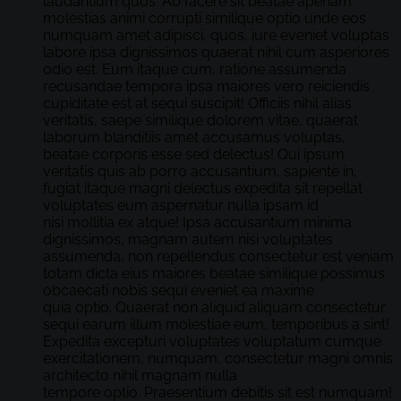
laudantium quos. Ab facere sit beatae aperiam
molestias animi corrupti similique optio unde eos
numquam amet adipisci, quos, iure eveniet voluptas
labore ipsa dignissimos quaerat nihil cum asperiores
odio est. Eum itaque cum, ratione assumenda
recusandae tempora ipsa maiores vero reiciendis
cupiditate est at sequi suscipit! Officiis nihil alias
veritatis, saepe similique dolorem vitae, quaerat
laborum blanditiis amet accusamus voluptas,
beatae corporis esse sed delectus! Qui ipsum
veritatis quis ab porro accusantium, sapiente in,
fugiat itaque magni delectus expedita sit repellat
voluptates eum aspernatur nulla ipsam id
nisi mollitia ex atque! Ipsa accusantium minima
dignissimos, magnam autem nisi voluptates
assumenda, non repellendus consectetur est veniam
totam dicta eius maiores beatae similique possimus
obcaecati nobis sequi eveniet ea maxime
quia optio. Quaerat non aliquid aliquam consectetur
sequi earum illum molestiae eum, temporibus a sint!
Expedita excepturi voluptates voluptatum cumque
exercitationem, numquam, consectetur magni omnis
architecto nihil magnam nulla
tempore optio. Praesentium debitis sit est numquam!