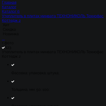
Главная
Каталог
Каталог 6
Утеплитель в плитах минвата ТЕХНОНИКОЛЬ Технофас
Коттедж 2
Хит
Скидка
Новинка
+
фото
123
Утеплитель в плитах минвата ТЕХНОНИКОЛЬ Технофас
Коттедж 2
Фасовка: упаковка; штука;
Толщина, мм: 50; 100;