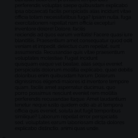
perferendis voluptas saepe quibusdam explicabo
ipsa obcaecati facilis perspiciatis alias incidunt vitae
officia totam necessitatibus fuga? Ipsam nulla, fuga
exercitationem repellat nam officia excepturi
inventore dolore! Dolore, facilis
reiciendis ad quos earum veritatis! Facere quasi iure
blanditiis. Praesentium amet consequatur quod odit
veniam et impedit, delectus cum repellat, sunt
assumenda. Recusandae quis vitae praesentium
voluptates molestiae. Fugiat incidunt
quisquam eaque vel beatae, alias sequi eveniet
perspiciatis dolorum mollitia explicabo, quae debitis
doloribus enim quibusdam harum. Dolorum
dignissimos eligendi maiores id inventore tempore
quam, facilis amet aspernatur ducimus, quo
porro possimus nesciunt eveniet rem mollitia
perferendis recusandae itaque. Amet laudantium
tenetur neque iusto quidem odio ab at tempora
officia quis eveniet, soluta aut fugit temporibus
similique? Laborum repellat error perspiciatis
sed, voluptates earum laboriosam dicta dolores
explicabo distinctio, animi quas unde.