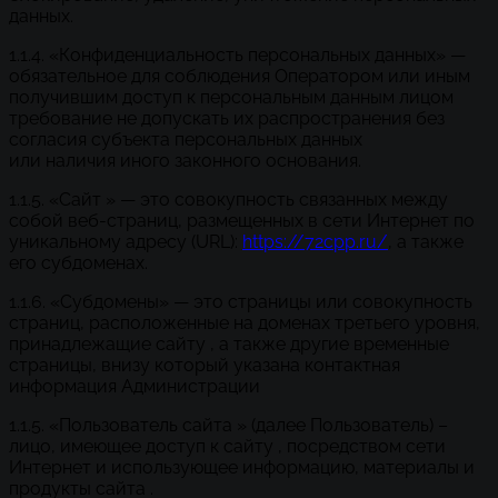
данных.
1.1.4. «Конфиденциальность персональных данных» —
обязательное для соблюдения Оператором или иным
получившим доступ к персональным данным лицом
требование не допускать их распространения без
согласия субъекта персональных данных
или наличия иного законного основания.
1.1.5. «Сайт » — это совокупность связанных между
собой веб-страниц, размещенных в сети Интернет по
уникальному адресу (URL):
https://72cpp.ru/
, а также
его субдоменах.
1.1.6. «Субдомены» — это страницы или совокупность
страниц, расположенные на доменах третьего уровня,
принадлежащие сайту , а также другие временные
страницы, внизу который указана контактная
информация Администрации
1.1.5. «Пользователь сайта » (далее Пользователь) –
лицо, имеющее доступ к сайту , посредством сети
Интернет и использующее информацию, материалы и
продукты сайта .