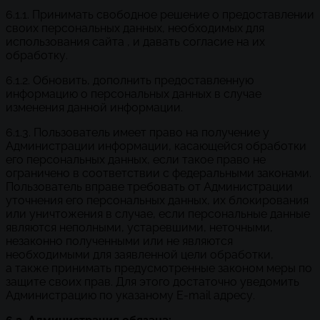
6.1.1. Принимать свободное решение о предоставлении
своих персональных данных, необходимых для
использования сайта , и давать согласие на их
обработку.
6.1.2. Обновить, дополнить предоставленную
информацию о персональных данных в случае
изменения данной информации.
6.1.3. Пользователь имеет право на получение у
Администрации информации, касающейся обработки
его персональных данных, если такое право не
ограничено в соответствии с федеральными законами.
Пользователь вправе требовать от Администрации
уточнения его персональных данных, их блокирования
или уничтожения в случае, если персональные данные
являются неполными, устаревшими, неточными,
незаконно полученными или не являются
необходимыми для заявленной цели обработки,
а также принимать предусмотренные законом меры по
защите своих прав. Для этого достаточно уведомить
Администрацию по указаному E-mail адресу.