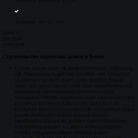
Фасовка: упаковка; штука;
Толщина, мм: 50; 100;
Цена от
540
руб
2000
руб
Строительство каркасных домов в Киеве
Lorem, ipsum dolor sit amet consectetur adipisicing
elit. Dignissimos fugiat sint blanditiis, rem voluptate
laudantium quidem quam optio, pariatur itaque
quod qui, nemo aliquid unde vitae repudiandae odit
voluptas id commodi exercitationem magni
numquam? Mollitia asperiores illum ratione vero quo
possimus illo necessitatibus rem doloribus ad
excepturi, assumenda perferendis voluptatum atque
ipsum, numquam dolore eveniet veritatis
repellendus obcaecati, quidem cum? Voluptatem
voluptate quisquam a. Labore animi quisquam
mollitia voluptates saepe nesciunt autem,